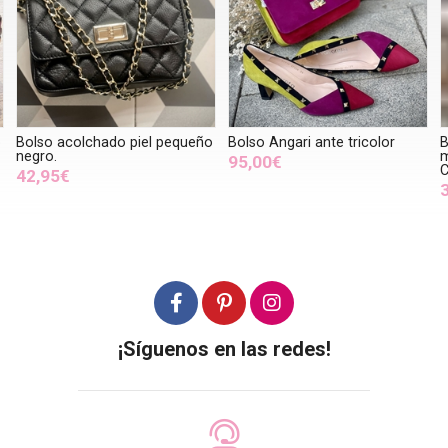
iel pequeño
Bolso Angari ante tricolor
Bolso pequeño piel
metalizado arrugado
95,00€
Champagne
34,95€
¡Síguenos en las redes!