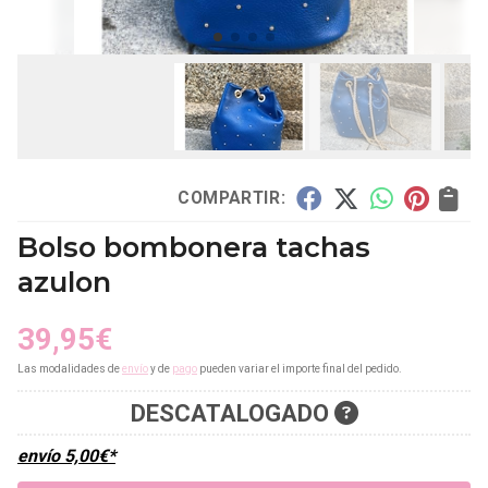
COMPARTIR:
Bolso bombonera tachas
azulon
39,95
€
Las modalidades de
envío
y de
pago
pueden variar el importe final del pedido.
DESCATALOGADO
envío
5,00
€
*