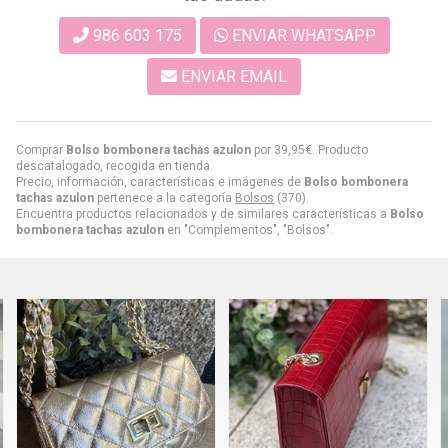
986 603 175
ENVIAR WHATSAPP
ENVIAR EMAIL
Comprar
Bolso bombonera tachas azulon
por
39,95
€
. Producto
descatalogado, recogida en tienda.
Precio, información, características e imágenes de
Bolso bombonera
tachas azulon
pertenece a la categoría
Bolsos
(370).
Encuentra productos relacionados y de similares características a
Bolso
bombonera tachas azulon
en "Complementos", "Bolsos".