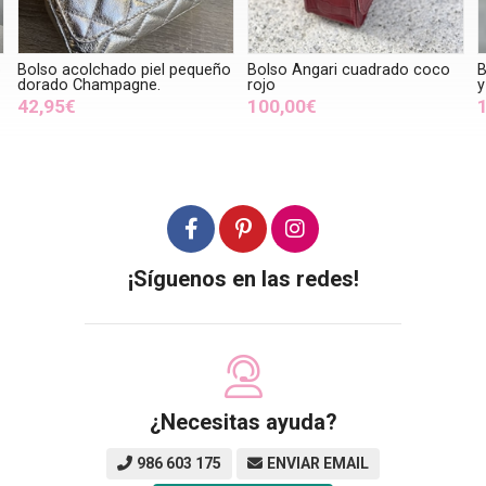
queño
Bolso Angari cuadrado coco
Bolso Angari Manila agua, ro
rojo
y dorado
100,00€
100,00€
¡Síguenos en las redes!
¿Necesitas ayuda?
986 603 175
ENVIAR EMAIL