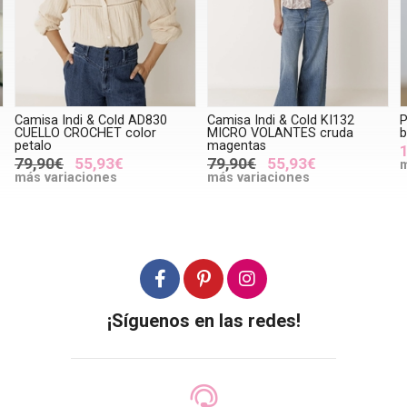
Camisa Indi & Cold AD830
Camisa Indi & Cold KI132
P
CUELLO CROCHET color
MICRO VOLANTES cruda
b
petalo
magentas
79,90€
55,93€
79,90€
55,93€
m
más variaciones
más variaciones
¡Síguenos en las redes!