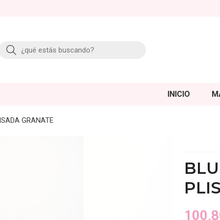
Buscar
INICIO
M
LISADA GRANATE
BLU
PLI
100,8