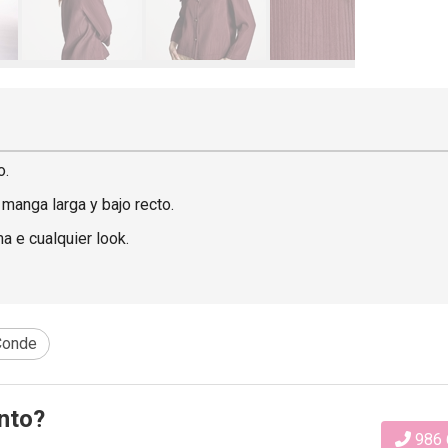
o.
manga larga y bajo recto.
 e cualquier look.
Conde
nto?
986 