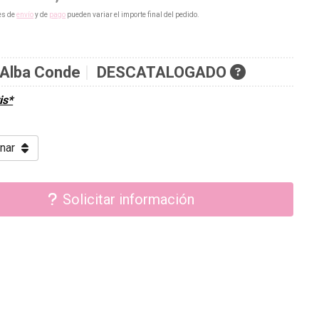
es de
envío
y de
pago
pueden variar el importe final del pedido.
Alba Conde
DESCATALOGADO
is*
Solicitar información