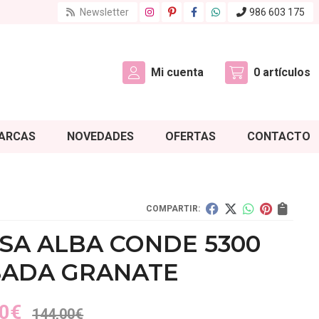
Newsletter
986 603 175
Mi cuenta
0
artículos
ARCAS
NOVEDADES
OFERTAS
CONTACTO
COMPARTIR:
SA ALBA CONDE 5300
SADA GRANATE
0
€
144,00
€