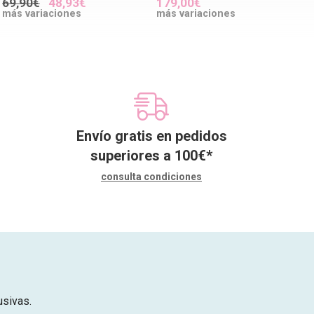
69,90€
48,93€
179,00€
más variaciones
más variaciones
Envío gratis en pedidos
superiores a
100
€
*
consulta condiciones
usivas.