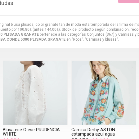
dudas.
y original blusa plisada, color granate tan de moda esta temporada de la firma d
cuento por
100,80
€
(antes
144,00
€
). Stock del producto según combinación, recogid
00 PLISADA GRANATE
pertenece a las categorías
Conjuntos
(367) y
Camisas y 
LBA CONDE 5300 PLISADA GRANATE
en "Ropa", "Camisas y blusas".
Blusa ese O ese PRUDENCIA
Camisa Derhy ASTON
WHITE
estampada azul agua