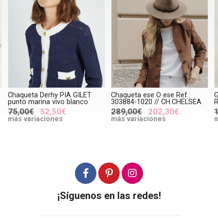
Chaqueta Derhy PIA GILET
Chaqueta ese O ese Ref.:
punto marina vivo blanco
303884-1020 // CH.CHELSEA
R
75,00€
52,50€
289,00€
202,30€
más variaciones
más variaciones
m
¡Síguenos en las redes!