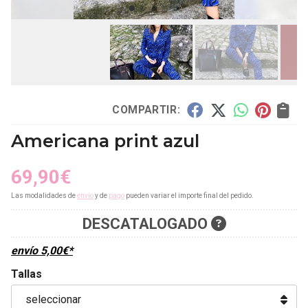
COMPARTIR:
Americana print azul
69,90
€
Las modalidades de
envío
y de
pago
pueden variar el importe final del pedido.
DESCATALOGADO
envío
5,00
€
*
Tallas