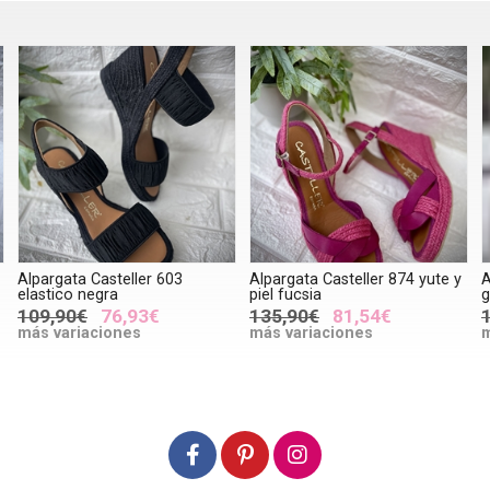
Alpargata Casteller 603
Alpargata Casteller 874 yute y
A
elastico negra
piel fucsia
g
109,90€
76,93€
135,90€
81,54€
más variaciones
más variaciones
m