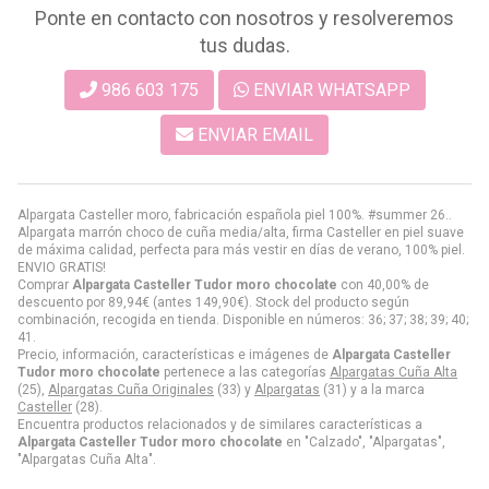
Ponte en contacto con nosotros y resolveremos
tus dudas.
986 603 175
ENVIAR WHATSAPP
ENVIAR EMAIL
Alpargata Casteller moro, fabricación española piel 100%. #summer 26..
Alpargata marrón choco de cuña media/alta, firma Casteller en piel suave
de máxima calidad, perfecta para más vestir en días de verano, 100% piel.
ENVIO GRATIS!
Comprar
Alpargata Casteller Tudor moro chocolate
con 40,00% de
descuento por
89,94
€
(antes
149,90
€
). Stock del producto según
combinación, recogida en tienda. Disponible en números: 36; 37; 38; 39; 40;
41.
Precio, información, características e imágenes de
Alpargata Casteller
Tudor moro chocolate
pertenece a las categorías
Alpargatas Cuña Alta
(25),
Alpargatas Cuña Originales
(33) y
Alpargatas
(31) y a la marca
Casteller
(28).
Encuentra productos relacionados y de similares características a
Alpargata Casteller Tudor moro chocolate
en "Calzado", "Alpargatas",
"Alpargatas Cuña Alta".