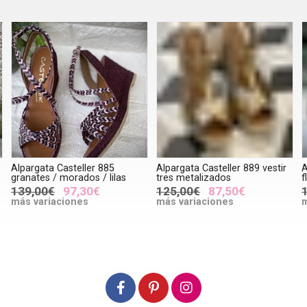
Alpargata Casteller 885
Alpargata Casteller 889 vestir
A
granates / morados / lilas
tres metalizados
f
139,00€
97,30€
125,00€
87,50€
más variaciones
más variaciones
m