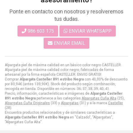
Ponte en contacto con nosotros y resolveremos
tus dudas.
986 603 175
ENVIAR WHATSAPP
ENVIAR EMAIL
Alpargata piel de máxima calidad en un básico color negro CASTELLER.
Alpargata piel de máxima calidad color negro, fabricadas de forma
artesanal por la firma española CASTELLER. ENVIO GRATIS!
Comprar
Alpargata Casteller 891 estribo Negra
con 40,00% de descuento
por
83,94
€
(antes
139,90
€
). Stock del producto según combinación,
recogida en tienda. Disponible en números: 36; 37; 38; 39; 40; 41.
Precio, información, características e imágenes de
Alpargata Casteller
891 estribo Negra
pertenece a las categorías
Alpargatas Cuña Alta
(25),
Alpargatas Cuña Originales
(33) y
Alpargatas
(31) y a la marca
Casteller
(28).
Encuentra productos relacionados y de similares características a
Alpargata Casteller 891 estribo Negra
en "Calzado", "Alpargatas",
"Alpargatas Cuña Alta".