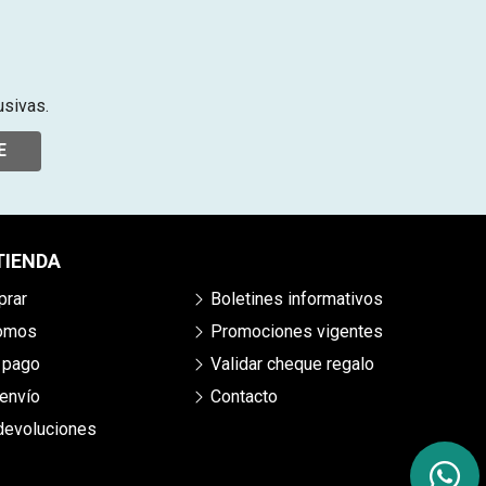
usivas.
E
TIENDA
rar
Boletines informativos
somos
Promociones vigentes
 pago
Validar cheque regalo
envío
Contacto
 devoluciones