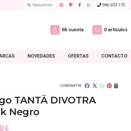
Newsletter
986 603 175
Mi cuenta
0
artículos
ARCAS
NOVEDADES
OFERTAS
CONTACTO
COMPARTIR:
igo TANTÄ DIVOTRA
ck Negro
0
€