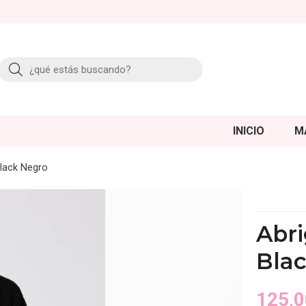
Buscar
INICIO
M
lack Negro
Abr
Bla
125,0