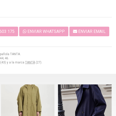
603 175
ENVIAR WHATSAPP
ENVIAR EMAIL
española TANTA.
44; 46.
(43) y a la marca
TANTÄ
(27).