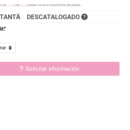
es de
envío
y de
pago
pueden variar el importe final del pedido.
TANTÄ
DESCATALOGADO
is*
Solicitar información