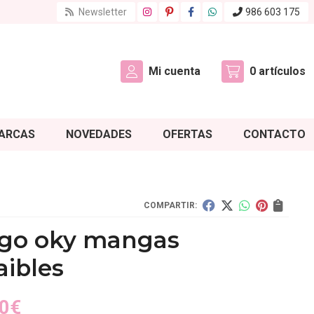
Newsletter
986 603 175
Mi cuenta
0
artículos
ARCAS
NOVEDADES
OFERTAS
CONTACTO
COMPARTIR:
igo oky mangas
aibles
0
€