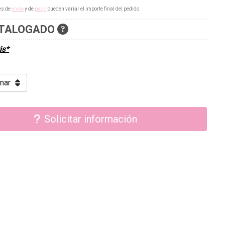
es de
envío
y de
pago
pueden variar el importe final del pedido.
TALOGADO
is*
Solicitar información