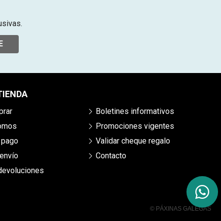
usivas.
E
TIENDA
rar
Boletines informativos
somos
Promociones vigentes
 pago
Validar cheque regalo
envío
Contacto
 devoluciones
© PÁXINAS GALEGAS