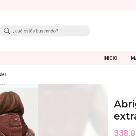
Buscar
INICIO
M
bles
Abr
extr
338,0