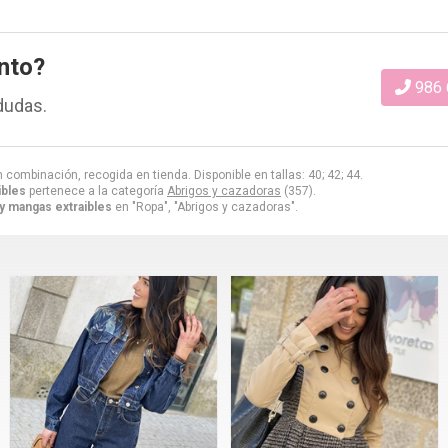
nto?
986 
dudas.
 combinación, recogida en tienda. Disponible en tallas: 40; 42; 44.
ibles
pertenece a la categoría
Abrigos y cazadoras
(357).
y mangas extraibles
en "Ropa", "Abrigos y cazadoras".