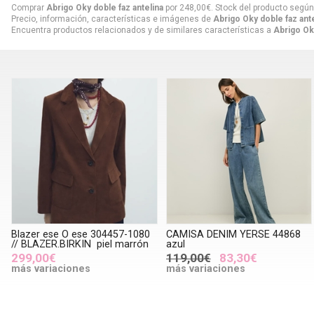
Comprar
Abrigo Oky doble faz antelina
por
248,00
€
. Stock del producto según
Precio, información, características e imágenes de
Abrigo Oky doble faz ante
Encuentra productos relacionados y de similares características a
Abrigo Oky
Blazer ese O ese 304457-1080
CAMISA DENIM YERSE 44868
// BLAZER.BIRKIN piel marrón
azul
299,00€
119,00€
83,30€
más variaciones
más variaciones