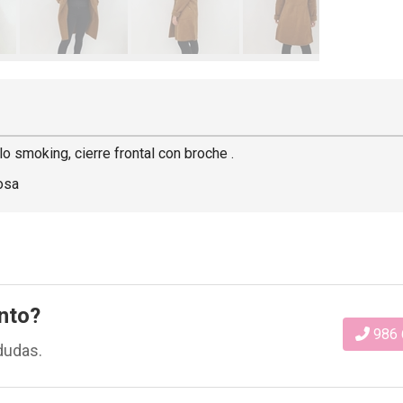
o smoking, cierre frontal con broche .
cosa
nto?
986 
dudas.