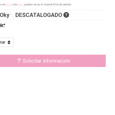
es de
envío
y de
pago
pueden variar el importe final del pedido.
Oky
DESCATALOGADO
is*
Solicitar información