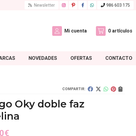
Newsletter
986 603 175
Mi cuenta
0
artículos
ARCAS
NOVEDADES
OFERTAS
CONTACTO
COMPARTIR:
go Oky doble faz
lina
0
€