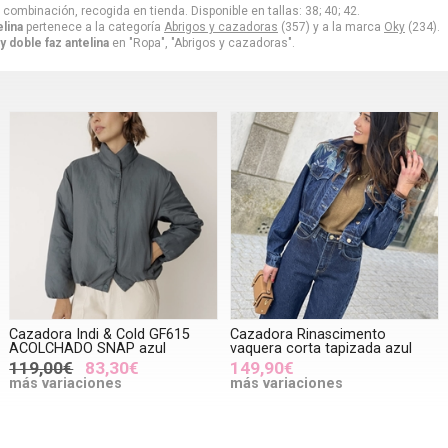
 combinación, recogida en tienda. Disponible en tallas: 38; 40; 42.
lina
pertenece a la categoría
Abrigos y cazadoras
(357) y a la marca
Oky
(234).
 doble faz antelina
en "Ropa", "Abrigos y cazadoras".
Cazadora Indi & Cold GF615
Cazadora Rinascimento
ACOLCHADO SNAP azul
vaquera corta tapizada azul
119,00€
83,30€
149,90€
más variaciones
más variaciones