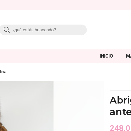
Buscar
INICIO
M
lina
Abri
ante
248,0