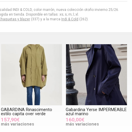
alidad INDI & COLD, color marrón, nueva colección otoño invierno 25/26.
a en tienda. Disponible en tallas: xs; s; m; l; xl.
Chaquetas y blazer
(337) y a la marca
Indi & Cold
(262).
GABARDINA Rinascimento
Gabardina Yerse IMPERMEABLE
estilo capita over verde
azul marino
157,90€
160,00€
más variaciones
más variaciones