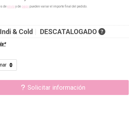
es de
envío
y de
pago
pueden variar el importe final del pedido.
Indi & Cold
DESCATALOGADO
is*
Solicitar información