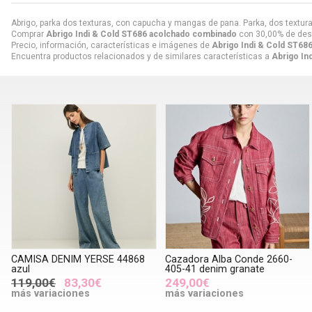
Abrigo, parka dos texturas, con capucha y mangas de pana. Parka, dos textur
Comprar
Abrigo Indi & Cold ST686 acolchado combinado
con 30,00% de des
Precio, información, características e imágenes de
Abrigo Indi & Cold ST68
Encuentra productos relacionados y de similares características a
Abrigo In
CAMISA DENIM YERSE 44868
Cazadora Alba Conde 2660-
azul
405-41 denim granate
119,00€
83,30€
249,00€
más variaciones
más variaciones