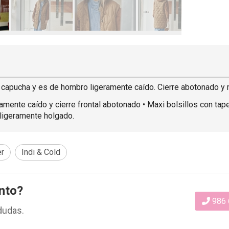
 capucha y es de hombro ligeramente caído. Cierre abotonado y m
mente caído y cierre frontal abotonado • Maxi bolsillos con ta
e ligeramente holgado.
er
Indi & Cold
nto?
986 
dudas.