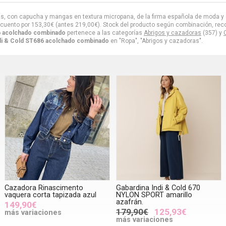
as, con capucha y mangas en textura micropana, de la firma española de moda y c
cuento por
153,30
€
(antes
219,00
€
). Stock del producto según combinación, recogid
6 acolchado combinado
pertenece a las categorías
Abrigos y cazadoras
(357) y
di & Cold ST686 acolchado combinado
en "Ropa", "Abrigos y cazadoras".
Cazadora Rinascimento
Gabardina Indi & Cold 670
vaquera corta tapizada azul
NYLON SPORT amarillo
azafrán.
149,90€
179,90€
125,93€
más variaciones
más variaciones