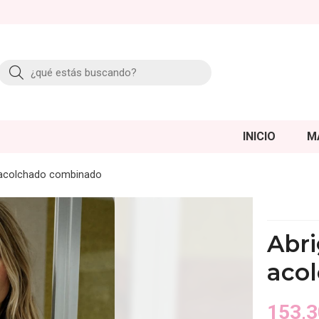
Buscar
INICIO
M
6 acolchado combinado
Abri
aco
153,3