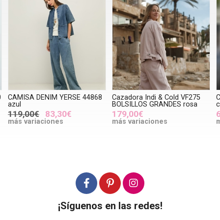
0
CAMISA DENIM YERSE 44868
Cazadora Indi & Cold VF275
C
azul
BOLSILLOS GRANDES rosa
c
119,00€
83,30€
179,00€
más variaciones
más variaciones
m
¡Síguenos en las redes!