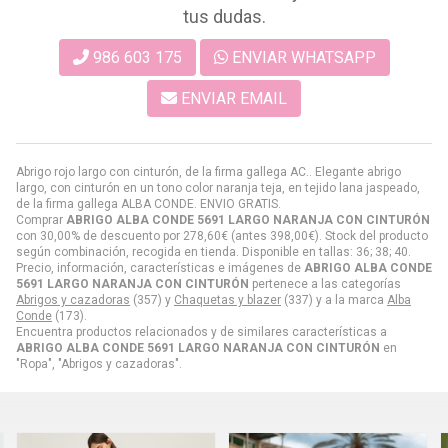
tus dudas.
986 603 175
ENVIAR WHATSAPP
ENVIAR EMAIL
Abrigo rojo largo con cinturón, de la firma gallega AC.. Elegante abrigo
largo, con cinturón en un tono color naranja teja, en tejido lana jaspeado,
de la firma gallega ALBA CONDE. ENVIO GRATIS.
Comprar
ABRIGO ALBA CONDE 5691 LARGO NARANJA CON CINTURÓN
con 30,00% de descuento por
278,60
€
(antes
398,00
€
). Stock del producto
según combinación, recogida en tienda. Disponible en tallas: 36; 38; 40.
Precio, información, características e imágenes de
ABRIGO ALBA CONDE
5691 LARGO NARANJA CON CINTURÓN
pertenece a las categorías
Abrigos y cazadoras
(357) y
Chaquetas y blazer
(337) y a la marca
Alba
Conde
(173).
Encuentra productos relacionados y de similares características a
ABRIGO ALBA CONDE 5691 LARGO NARANJA CON CINTURÓN
en
"Ropa", "Abrigos y cazadoras".